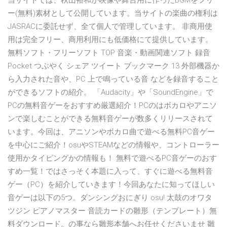
当サイトでは、秋山裕和が映像や舞台用に作ったBGMをフリ
ー(無料)素材として公開しています。当サイトの楽曲の権利は
JASRACに委託せず、全て個人で管理しています。 非商用使
用は完全フリー、商用利用にも低価格にて提供しています。
無料ソフト・フリーソフト TOP 音楽・動画関連ソフト 録音
Pocket つぶやく シェア ツイート ブックマーク 13 外部機器か
ら入力された音や、PC 上で鳴っている音 などを録音すること
ができるソフトの紹介。 「Audacity」や「SoundEngine」で
PCの無料音ゲーをおすすめ厳選紹介！PCのはボカロやアニソ
ンで楽しむことができる無料音ゲーが数多くリリースされて
います。今回は、アニソンやボカロ曲で遊べる無料PC音ゲー
を中心にご紹介！osuやSTEAMなどの情報や、コントローラー
使用かタイピングかの情報も！ 無料で遊べるPC音ゲーのおす
すめ一覧！ではさっそく本題に入って、すぐに遊べる無料音
ゲー（PC）を紹介していきます！今回あなたに知ってほしい
音ゲーは以下の5つ。ダンシングおにぎり osu! 太鼓のオワタ
ツジン ピアノマスター 音読カードの雛形（テンプレート）無
料ダウンロード。の事なら雛形本舗へお任せくださいませ 雛