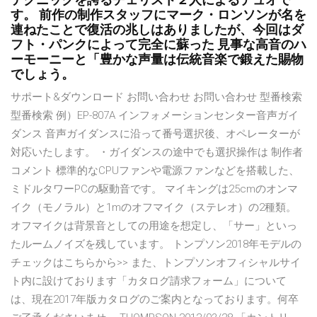
テクニックを誇るチェリスト２人によるデュオで
す。 前作の制作スタッフにマーク・ロンソンが名を
連ねたことで復活の兆しはありましたが、今回はダ
フト・パンクによって完全に蘇った 見事な高音のハ
ーモーニーと「豊かな声量は伝統音楽で鍛えた賜物
でしょう。
サポート&ダウンロード お問い合わせ お問い合わせ 型番検索
型番検索 例）EP-807A インフォメーションセンター音声ガイ
ダンス 音声ガイダンスに沿って番号選択後、オペレーターが
対応いたします。 ・ガイダンスの途中でも選択操作は 制作者
コメント 標準的なCPUファンや電源ファンなどを搭載した、
ミドルタワーPCの駆動音です。 マイキングは25cmのオンマ
イク（モノラル）と1mのオフマイク（ステレオ）の2種類。
オフマイクは背景音としての用途を想定し、「サー」といっ
たルームノイズを残しています。 トンプソン2018年モデルの
チェックはこちらから>> また、トンプソンオフィシャルサイ
ト内に設けております「カタログ請求フォーム」について
は、現在2017年版カタログのご案内となっております。何卒