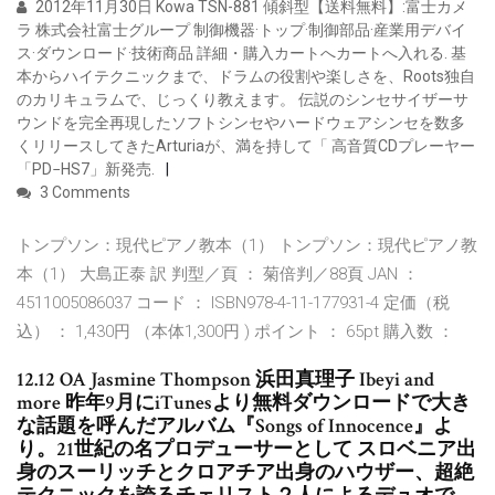
2012年11月30日 Kowa TSN-881 傾斜型【送料無料】:富士カメ
ラ 株式会社富士グループ 制御機器·トップ·制御部品·産業用デバイ
ス·ダウンロード·技術商品 詳細・購入カートへカートへ入れる. 基
本からハイテクニックまで、ドラムの役割や楽しさを、Roots独自
のカリキュラムで、じっくり教えます。 伝説のシンセサイザーサ
ウンドを完全再現したソフトシンセやハードウェアシンセを数多
くリリースしてきたArturiaが、満を持して「 高音質CDプレーヤー
「PD−HS7」新発売.
3 Comments
トンプソン：現代ピアノ教本（1） トンプソン：現代ピアノ教
本（1） 大島正泰 訳 判型／頁 ： 菊倍判／88頁 JAN ：
4511005086037 コード ： ISBN978-4-11-177931-4 定価（税
込） ： 1,430円 （本体1,300円 ) ポイント ： 65pt 購入数 ：
12.12 OA Jasmine Thompson 浜田真理子 Ibeyi and
more 昨年9月にiTunesより無料ダウンロードで大き
な話題を呼んだアルバム『Songs of Innocence』よ
り。21世紀の名プロデューサーとして スロベニア出
身のスーリッチとクロアチア出身のハウザー、超絶