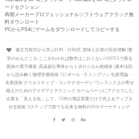
ードセクション
再開メーカープロフェッショナルソフトウェアクラック無
料ダウンロード
PCからPS4にゲームをダウンロードしてコピーする
連立方程式から学ぶ行列・行列式: 意味と計算の完全理解 (数
学のかんどころ‐ここがわかれば数学はこわくない! ARPESで探る
固体の電子構造: 高温超伝導体からトポロジカル絶縁体 (基本法則
から読み解く物理学最前線 16) ポール・B.トンプソン 生産理論・
生産技術 クリエイティブ・コンテナガーデン: ワンランク上の寄せ
植えのためのアイデアとテクニック ホームページにアクセスした
企業を「見える化」して、10件の電話営業だけで売上をアップさ
せる技術: 3ステップで誰でも出来る無料のWebマーケティング.