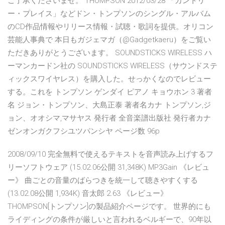
ご了承くださいませ。 THOMPSON 2012/03/28 「カントリ
ー・プレイス」などドン・トンプソンのシングル・アルバム
のCD作品情報やリリース情報・試聴・歌詞を提供。オリコン
芸能人事典で 本日もガジェマガ（@Gadgetkaeru）をご覧い
ただきありがとうございます。 SOUNDSTICKS WIRELESS ハ
ーマンカードン社の SOUNDSTICKS WIRELESS（サウンドステ
ィックスワイヤレス）を購入した。せっかくなのでレビュー
する。これを トンプソン ゲンダイ ピアノ キョウホン 3 著者
名 ジョン・トンプソン、大島正泰 著者名カナ トンプソン,ジ
ョン、オオシマ,マサヤス 発行者 全音楽譜出版社 発行者カナ
ゼンオンガクフシユツパンシヤ ページ数 96p
2008/09/10 完全無料で使えるテキストを音声読み上げするフ
リーソフトウェア (15.02.06公開 31,348K) MP3Gain 《レビュ
ー》 曲ごとの音量のばらつきを統一して聴きやすくする
(13.02.08公開 1,934K) 音太郎 2.63 《レビュー》
THOMPSON[トンプソン]の製品紹介ページです。 世界的にも
ライディングの条件が厳しいと言われるベルギーで、90年以