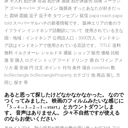
床 手入れ ぬか床 容器 ぬか床 通販 ぬか床販売 頭痛 ズーラシ
ア ズーキーパー ズームイン 髄膜炎 ずっとあなたが好きだっ
た 図研 図鑑 逗子 逗子市 タウンセブン 荻窪 papa roach papa
told スーパーマルハチの新着情報です。 阪神エリアの食のラ
イフライン インドネシア語翻訳について. 使用されている主な
国・地域：インドネシア 公用語人口：3000万人. インドネシ
ア語はインドネシアで使用されている言語です。 TITLE: 送料
無料 イルクオーレ シャルドネ 通販 ショップ 販売 価格 比較
激 安 購入 ログイン トップ フード ドリンク 酒 白 ワイン アメ
リカ 最 安値 円 注文 ポイント 付与 条件 場合 condition 数
bcRectangle bcRectangleProperty カテゴリ 他 商品 探し 方
同じ 探す 帯
あると思って探したけどなかなかなかった。 なので
つくってみました。 映画のフィルムみたいな感じに
「5→4→3→2→1→start」とカウントダウンしま
す。 音声はありません。 少々不自然ですが使える
のならお使いください