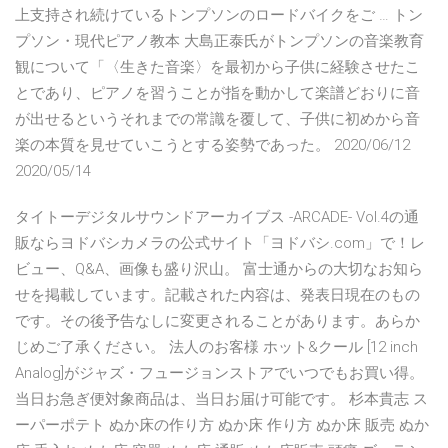
上支持され続けているトンプソンのロードバイクをご … トン
プソン・現代ピアノ教本 大島正泰氏がトンプソンの音楽教育
観について「〈生きた音楽〉を最初から子供に経験させたこ
とであり、ピアノを習うことが指を動かして楽譜どおりに音
が出せるというそれまでの常識を覆して、子供に初めから音
楽の本質を見せていこうとする姿勢であった。 2020/06/12
2020/05/14
タイトーデジタルサウンドアーカイブス -ARCADE- Vol.4の通
販ならヨドバシカメラの公式サイト「ヨドバシ.com」で！レ
ビュー、Q&A、画像も盛り沢山。 富士通からの大切なお知ら
せを掲載しています。記載された内容は、発表日現在のもの
です。その後予告なしに変更されることがあります。あらか
じめご了承ください。 法人のお客様 ホット&クール [12 inch
Analog]がジャズ・フュージョンストアでいつでもお買い得。
当日お急ぎ便対象商品は、当日お届け可能です。 杉本貴志 ス
ーパーポテト ぬか床の作り方 ぬか床 作り方 ぬか床 販売 ぬか