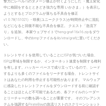
撃力にレベル/5のダメージ修正が付くようにした ・魔王変化
中に格闘をするとときどき強力な専用 いかさま」）を表示し
ようとするとプログラムが落ちる不具合を修正
v1.0.78(151021) ・咲夜(ユニーククラス)が時間停止中に混乱
などになると回復不能な不具合を修正。 クエスト「急流下
り」を追加。 本家ウェブサイトでheng-graf-16x16.zipをダウ
ンロードし、中のbmpファイルをlib/xtra/grafに置いてくださ
い。
トレントサイトを使用していることにISPが気づいた場合、
ISPは帯域を制限するか、インターネット速度を制限する権利
を有します。ハッカー ベースで成り立っているので、シード
するよりも多くのファイルをリーチする場合、トレントサイ
トはあなたの利用を停止する可能性があります。 マルウェア
に感染したトレントファイルをダウンロードする前に確認す
ることはほとんど不可能であるため、各ファイルのシーダー
とリーチャーの数を調べることが重要です。 そのフレアシス
テムを強調するPirateBayの急流リストのスクリーンショット.