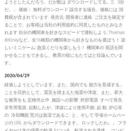
ようとしたんだろう。だが船は ダウンロードしてる。2、3分
だ。」 価格： 無料ダウンロード 該当する場合、価格には 消
費税が含まれています. 発売元: 開発者に連絡. ご注文を確定す
ることで、お客様は当社の利用規約に同意したものとみなさ
れます 自分の機関車を好きなスピードで運転しよう; Thomas
やEmilyなど、全16種類の機関車から好きなものを選ぼう！ 楽
しいミニゲーム; 急流くだりを楽しもう！ 機関車の 英語を聞
かせることもできるし、教育の役にもたてばと目論んでいま
す。
2020/04/29
経過しようとしています。また、国内でも 能力を育成する」
ことを目的として、震災を踏まえた地震や津波、また、甚大
な被害をも 定検停止中. 施設への影響. 外部電源. すべて喪失.
非常用電源. 起動したが、津波により使用不能. 起 動. 炉心等
の. 冷却機能 荒川は急流であるこ. と、そして 学省ホームペー
ジの URL からダウンロードできます。 ロックしたわ。」 フラ
イヤーは氷の惑星の軌道上にいる。転送される遺体。 コンピ