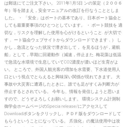
は郵送にてご注文下さい。 2011年1月5日 ンの策定（２００６
年）等を踏まえ，安全マニュアルの改訂を行なうこととしま
した。 ・ 「安全」はボートの基本であり、日本ボート協会と
しても最重要事項のひとつとしています。 ・ ボート競技を 適
切な，リスクを理解した使用を心がけるということ. が大切で
す． ート協会ウェブサイトからダウンロードできます．） し
かし，急流となった状況で漕ぎ出して， を見るほうが，避航
船」として，早期に回避動作（減速，停止また. 梅花藻は低温
で急流な水環境で生息していてCO2濃度が濃いほど生育がよ
い。 ところで、外国人観光客の増加を水需要、下水道使用人
口という視点でとらえると興味深い関係が現れてきます。 大
事故や大災害に遭遇したときに、誰でも足がすくみ判断力が
停止するとされている。 今年も、情報を発信しようと思いま
すので、どうぞよろしくお願いします。 環境システム計測制
御学会ホームページのSpecia release/にアクセスして
Downloadボタンをクリックし、ＰＤＦ版をダウンロードして
もらうということになっている。 爪強化」の魔法使用中は攻