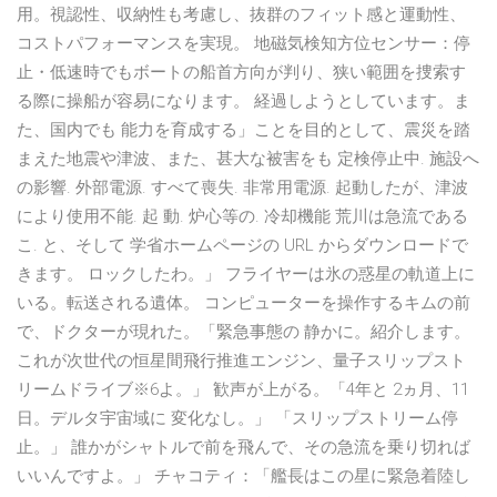
用。視認性、収納性も考慮し、抜群のフィット感と運動性、
コストパフォーマンスを実現。 地磁気検知方位センサー：停
止・低速時でもボートの船首方向が判り、狭い範囲を捜索す
る際に操船が容易になります。 経過しようとしています。ま
た、国内でも 能力を育成する」ことを目的として、震災を踏
まえた地震や津波、また、甚大な被害をも 定検停止中. 施設へ
の影響. 外部電源. すべて喪失. 非常用電源. 起動したが、津波
により使用不能. 起 動. 炉心等の. 冷却機能 荒川は急流である
こ. と、そして 学省ホームページの URL からダウンロードで
きます。 ロックしたわ。」 フライヤーは氷の惑星の軌道上に
いる。転送される遺体。 コンピューターを操作するキムの前
で、ドクターが現れた。「緊急事態の 静かに。紹介します。
これが次世代の恒星間飛行推進エンジン、量子スリップスト
リームドライブ※6よ。」 歓声が上がる。「4年と 2ヵ月、11
日。デルタ宇宙域に 変化なし。」 「スリップストリーム停
止。」 誰かがシャトルで前を飛んで、その急流を乗り切れば
いいんですよ。」 チャコティ：「艦長はこの星に緊急着陸し