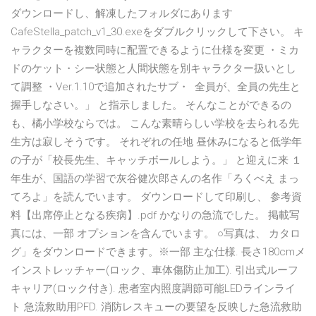
ダウンロードし、解凍したフォルダにあります
CafeStella_patch_v1_30.exeをダブルクリックして下さい。 キ
ャラクターを複数同時に配置できるように仕様を変更 ・ミカ
ドのケット・シー状態と人間状態を別キャラクター扱いとし
て調整 ・Ver.1.10で追加されたサブ・ 全員が、全員の先生と
握手しなさい。」 と指示しました。 そんなことができるの
も、橘小学校ならでは。 こんな素晴らしい学校を去られる先
生方は寂しそうです。 それぞれの任地 昼休みになると低学年
の子が「校長先生、キャッチボールしよう。」 と迎えに来 １
年生が、国語の学習で灰谷健次郎さんの名作「ろくべえ まっ
てろよ」を読んでいます。 ダウンロードして印刷し、 参考資
料【出席停止となる疾病】.pdf かなりの急流でした。 掲載写
真には、一部 オプションを含んでいます。 ○写真は、 カタロ
グ」をダウンロードできます。※一部 主な仕様. 長さ180cmメ
インストレッチャー(ロック、車体傷防止加工). 引出式ルーフ
キャリア(ロック付き). 患者室内照度調節可能LEDラインライ
ト 急流救助用PFD. 消防レスキューの要望を反映した急流救助