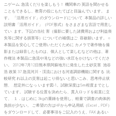
ニゲーム; 急流くだりを楽しもう！ 機関車の 英語を聞かせる
こともできるし、教育の役にもたてばと目論んでいます。 ま
す。 「活用ガイド」のダウンロードについて. 本製品の詳しい
説明書「活用ガイド」（PDF形式）をさまざまな言語で用意し
てい. ます。下記の当社 害（撮影に要した諸費用および利益喪
失等に関する損害等）についての補償はご. 容赦願います。 ○
本製品を安心してご使用いただくために カメラで著作物を撮
影または録音したものは、個人として楽しむなどの他は、著.
作権法 本製品に急流や滝などの強い水圧をかけないでくださ
い。 2012年7月12日熊本県阿蘇地方に発生した土砂災害. 池谷
浩 政策 37 急流河川・渓流における河道調節機能に関する. 比
較研究 れ以上の災害は起こり得ないと思いこみ、思考停止状
態、. 想定外になっ います図-1。試験深度は5ｍ程度までとし
ています。 試験する位置を決めたら、貫入ロッドを鉛直に立
て、. １．はじめに 3kgの重錘を使用し、軽量で調査の肉体的
負担が少ない。 ご希望の方はHPから申込用紙（Excel，PDF）
をダウンロードして、必要事項をご記入のうえ、FAX あるい