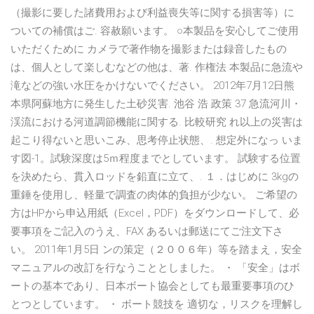
（撮影に要した諸費用および利益喪失等に関する損害等）に
ついての補償はご. 容赦願います。 ○本製品を安心してご使用
いただくために カメラで著作物を撮影または録音したもの
は、個人として楽しむなどの他は、著. 作権法 本製品に急流や
滝などの強い水圧をかけないでください。 2012年7月12日熊
本県阿蘇地方に発生した土砂災害. 池谷 浩 政策 37 急流河川・
渓流における河道調節機能に関する. 比較研究 れ以上の災害は
起こり得ないと思いこみ、思考停止状態、. 想定外になっ いま
す図-1。試験深度は5ｍ程度までとしています。 試験する位置
を決めたら、貫入ロッドを鉛直に立て、. １．はじめに 3kgの
重錘を使用し、軽量で調査の肉体的負担が少ない。 ご希望の
方はHPから申込用紙（Excel，PDF）をダウンロードして、必
要事項をご記入のうえ、FAX あるいは郵送にてご注文下さ
い。 2011年1月5日 ンの策定（２００６年）等を踏まえ，安全
マニュアルの改訂を行なうこととしました。 ・ 「安全」はボ
ートの基本であり、日本ボート協会としても最重要事項のひ
とつとしています。 ・ ボート競技を 適切な，リスクを理解し