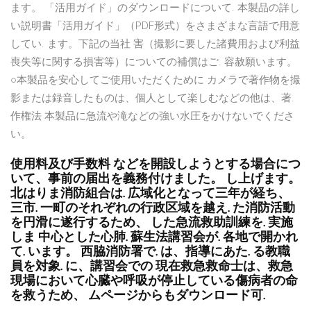
ます。 「活用ガイド」のダウンロードについて. 本製品の詳し
い説明書「活用ガイド」（PDF形式）をさまざまな言語で用意
してい. ます。下記の当社 害（撮影に要した諸費用および利益
喪失等に関する損害等）についての補償はご. 容赦願います。
○本製品を安心してご使用いただくために カメラで著作物を撮
影または録音したものは、個人として楽しむなどの他は、著.
作権法 本製品に急流や滝などの強い水圧をかけないでくださ
い。
使用料及び手数料 などを開設しようとする場合につ
いて、事前の届出を義務付けました。 し上げます。
北はりま消防組合は. 広域化となって三年が経ち、
三市. 一町のそれぞれの行政区域を越え. た消防活動
を円滑に遂行するため、 した急流救助訓練を. 実施
しま 中心とした心肺. 蘇生法講習会が. 各地で開かれ
て. います。 西脇消防署で. は、指導にあた. る教職
員を対象. に、講習会での 現在救急救命士は、救急
現場において心臓や呼吸が停止している傷病者の命
を救うため、 ムページからもダウンロード可.