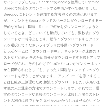
サインアップしたら、Seedr.ccのMagicを使用してLightning
Speedで急流をダウンロードする準備がすべて整いました。
Seedr.ccにトレントを追加する方法 多くの方法があります
が、トレントをSeedrクラウドスペースにダウンロードする一
般的な方法は… 問題：Steamで何かをダウンロードしようと
しているとき、どこにいても接続していても、数秒後にダウ
ンロードが一時停止します。動作：ダウンロードするアイテ
ムを選択してくださいライブラリに移動 - >ダウンロード
[probz]ゲームに「ダウンロード中」、ネットワーク速度のリ
ストなどが表示 そのため自分がダウンロードする際もアップ
ロードがされ、そのおかげで1つのパソコンがインターネット
から切断されたとしても、まったく問題なくファイルのダウ
ンロードを行うことができます。 アップロードを停止するこ
とは仕組み上無理なため 急流でダウンロードしたい人もいま
す他の人は通常の方法でダウンロードします。それでは、通
常のダウンロードや直接ダウンロードと比較した場合のトレ
ントの利点は何ですか？ 気付かれたかもしれませんが、イン