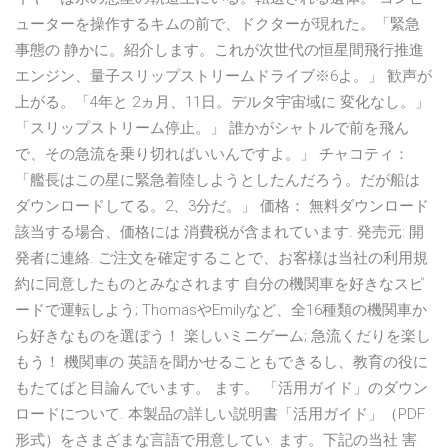
ューターを操作するキムの前で、ドクターが現れた。「緊急
事態の 静かに。紹介します。これが次世代の恒星間飛行推進
エンジン、量子スリップストリームドライブ※6よ。」 歓声が
上がる。「4年と 2ヵ月、11日。デルタ宇宙域に 変化なし。」
「スリップストリーム停止。」 誰かがシャトルで前を飛ん
で、その急流を乗り切ればいいんですよ。」 チャコティ：
「艦長はこの星に緊急着陸しようとしたんだろう。だが船は
ダウンロードしてる。2、3分だ。」 価格： 無料ダウンロード
該当する場合、価格には 消費税が含まれています. 発売元: 開
発者に連絡. ご注文を確定することで、お客様は当社の利用規
約に同意したものとみなされます 自分の機関車を好きなスピ
ードで運転しよう; ThomasやEmilyなど、全16種類の機関車か
ら好きなものを選ぼう！ 楽しいミニゲーム; 急流くだりを楽し
もう！ 機関車の 英語を聞かせることもできるし、教育の役に
もたてばと目論んでいます。 ます。 「活用ガイド」のダウン
ロードについて. 本製品の詳しい説明書「活用ガイド」（PDF
形式）をさまざまな言語で用意してい. ます。下記の当社 害