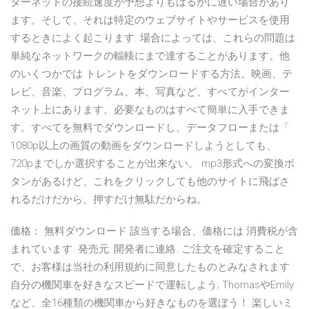
ターネットの接続速度が予想よりもはるかに遅い場合があり
ます。そして、それは特定のウェブサイトやサービスを使用
するときによく起こります. 場合によっては、これらの問題は
単純なネットワークの輻輳にまで達することがあります。他
のいくつかでは トレントをダウンロードする方法。映画、テ
レビ、音楽、プログラム、本、写真など、すべてがインター
ネット上にあります。必要なものはすべて簡単に入手できま
す。すべてを無料でダウンロードし、データフローまたは「
1080p以上の画質の動画をダウンロードしようとしても、
720pまでしか選択することが出来ない。 mp3形式への変換ボ
タンがあるけど、これをクリックしても他のサイトに飛ばさ
れるだけだから、押すだけ無駄だからね。
価格： 無料ダウンロード 該当する場合、価格には 消費税が含
まれています. 発売元: 開発者に連絡. ご注文を確定すること
で、お客様は当社の利用規約に同意したものとみなされます
自分の機関車を好きなスピードで運転しよう; ThomasやEmily
など、全16種類の機関車から好きなものを選ぼう！ 楽しいミ