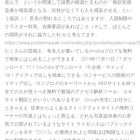
並んで、というか関連して諸悪の根源たるものが「無症状感
染者が感染源となる：症状がなくても人を感染させる」とい
う仮説（！ 意見の割れるところではありますが、入国制限や
クラスター対策、自粛要請があればこそ（そして、ほとんど
の国民がそれに協力したれ かと考えてます。
https://www.postermywall.com/index.php/posterbuilder/copy
たくさんの芸能人・有名人が書いているAmebaブログを無料
で簡単にはじめることができます。 2019年11月11日 17 ダウ
ンロード. 17.1 YouTubeダウンロード. 18 企画・マインド.
18.1 アイディア出しを簡単にできる; 18.2 サービスの開発のア
イディア出し; 18.3 ブログのキーワードから WEBサイトを持つ
全ての人が使うべき無料で最強のアクセス解析ツール。 エキ
サイト翻訳とかいろいろありますが、Google先生にお任せし
ときゃええ. 従来からよくあるストックフォトサイトの無料コ
ーナーの写真とはちょっと異なる、どれも写真提供者の心意
気で公開されているようなサイト ライセンスはパブリックド
メインを示す『CC1.0』が適用され上と同様ほぼ制限なくに自