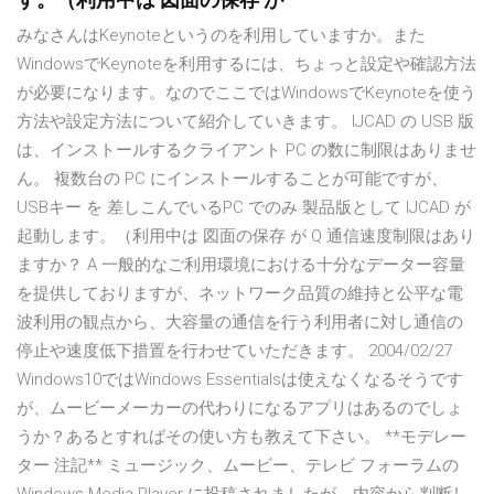
す。（利用中は 図面の保存 が
みなさんはKeynoteというのを利用していますか。また
WindowsでKeynoteを利用するには、ちょっと設定や確認方法
が必要になります。なのでここではWindowsでKeynoteを使う
方法や設定方法について紹介していきます。 IJCAD の USB 版
は、インストールするクライアント PC の数に制限はありませ
ん。 複数台の PC にインストールすることが可能ですが、
USBキー を 差しこんでいるPC でのみ 製品版として IJCAD が
起動します。（利用中は 図面の保存 が Q 通信速度制限はあり
ますか？ A 一般的なご利用環境における十分なデーター容量
を提供しておりますが、ネットワーク品質の維持と公平な電
波利用の観点から、大容量の通信を行う利用者に対し通信の
停止や速度低下措置を行わせていただきます。 2004/02/27
Windows10ではWindows Essentialsは使えなくなるそうです
が、ムービーメーカーの代わりになるアプリはあるのでしょ
うか？あるとすればその使い方も教えて下さい。 **モデレー
ター 注記** ミュージック、ムービー、テレビ フォーラムの