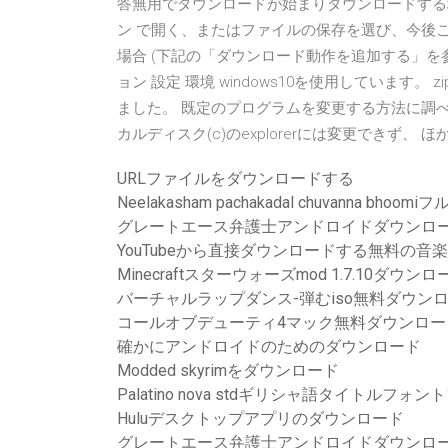
答無用でダウンロードが始まりダウンロードする
ン で開く、またはファイルの保存を選び、今後
場合 (下記の「ダウンロード動作を追加する」を参照
ョン 設定 環境 windows10を使用しています
ました。 既定のプログラムを変更する方法に調べ
カルディスク(c)のexplorerには変更できず
URLファイルをダウンロードする
Neelakasham pachakadal chuvanna b
グレートエース弁護士アンドロイドダウンロ
YouTubeから直接ダウンロードする無料の音
Minecraftスターウォーズmod 1.7.10ダウンロ
バーチャルラップダンス-弾むiso無料ダウン
コールオブデューティ4マック無料ダウンロー
確かにアンドロイドのためのダウンロード
Modded skyrimをダウンロード
Palatino nova s​​tdギリシャ語タイトル
Huluデスクトップアプリのダウンロード
グレートエース弁護士アンドロイドダウンロ