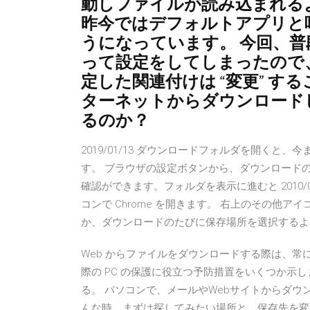
動しファイルが読み込まれる
昨今ではデフォルトアプリと
うになっています。 今回、
って設定をしてしまったので
定した関連付けは “変更” することは
ターネットからダウンロード
るのか？
2019/01/13 ダウンロードフォルダを開く
す。 ブラウザの設定ボタンから、ダウンロード
確認ができます。フォルダを表示に進むと 2010/
コンで Chrome を開きます。 右上のその他ア
か、ダウンロードのたびに保存場所を選択するよう設定する
Web からファイルをダウンロードする際は、
際の PC の保護に役立つ予防措置をいくつか示
る。 パソコンで、メールやWebサイトからダ
んな時、まずは探してみたい場所と、保存先を変