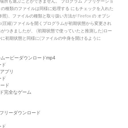
場所も選ぶことができません。 プログラム アプリケーショ
この種類のファイルは同様に処理する にもチェックを入れた
)、ファイルの種類と取り扱い方法が Firefox の オプシ
。 zip(圧縮)ファイルを開くプログラムが初期状態から変更され
がつきましたが、 (初期状態で使っていたと推測した)ロー
、 ほかに初期状態と同様に(ファイルの中身を開けるように
hoomiフルムービーダウンロードmp4
ード
楽アプリ
ード
ロード
ド完全なゲーム
フォントフリーダウンロード
ード