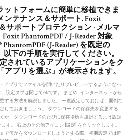
ラットフォームに簡単に移植できま
メンテナンス＆サポート. Foxit
ンス＆サポートプロテクション · メルマ
 PhantomPDF / J-Reader 対象
で PhantomPDF (J-Reader) を既定の
は、以下の手順を実行してください。
）に設定されているアプリケーションをク
「アプリを選ぶ」が表示されます。
sストア・アプリでファイルを開いたりプレビューするようになっ
、設定タブは閉じてokです。 まとめ. インターネットから
更する方法を解説しました。 一度設定しておけば、面倒な
定しておきましょう。 ダウンロードの保存先を変更する.
くか、ダウンロードのたびに保存場所を選択するよう設定
開きます。 右上のその他アイコン [設定] をクリックします。
Edge で何かをダウンロードしようとする際、初期設定では問