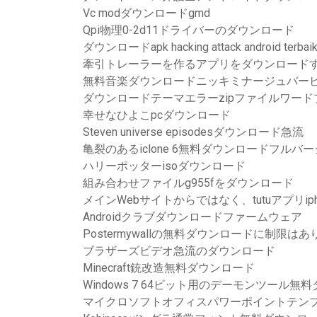
Vc modダウンロードgmd
Qpi物理0-2d11ドライバーのダウンロード
ダウンロードapk hacking attack android terbai
牽引トレーラーを作るアプリをダウンロード
無料音楽ダウンロードニッキミナージュバー
ダウンロードテーマエラーzipファイルワード
幸せなひよこpcダウンロード
Steven universe episodesダウンロード急流
亀裂のあるiclone 6無料ダウンロードフルバ
ハリーポッターisoダウンロード
組み合わせファイルg955fをダウンロード
メインWebサイトからではなく、tutuアプリi
Androidクラブダウンロードファームウェア
Postermywallの無料ダウンロードに制限は
ブラザーズビデオ急流のダウンロード
Minecraft銃改造無料ダウンロード
Windows 7 64ビット用のデーモンツール無
マイクロソフトオフィスパワーポイントテン