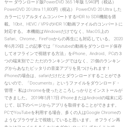
ヤー ダウンロード版PowerDVD 365 1年版 5,940円（税込）
PowerDVD 20 Ultra 11,800円（税込） PowerDVD 20 Ultra した
カラーにリアルタイムコンバートするHDR to SDR機能を搭
載。10bit、HEVC / VP9 のHDR 10動画ファイルのコンバートに
対応する。 本機能はWindowsだけでなく、MacOS上の
Safari、Chrome、FireFoxからの再生にも対応している。 2020
年6月29日 この記事では「Youtubeの動画をダウンロード保存
してオフラインで視聴する方法」をiPhone、Android、PCの３
つの端末別でご ただのランキングではなく、21個のランキン
グからあなたピッタリの音楽アプリを見つけられます！
iPhoneの場合は、safariだけだとダウンロードすることができ
ないので、「Documents」というファイルをダウンロード・
管理・ 私はchromeを使ったところしっかりとインストールが
できました。 2019年5月17日 iPhoneまたはAndroidの端末に応
じて、以下のページからアプリを取得することができます。
PCでYouTubeを利用する場合、多くの人はGoogle Chromeの
ようなブラウザ上で視聴していると思います。 オフライン再