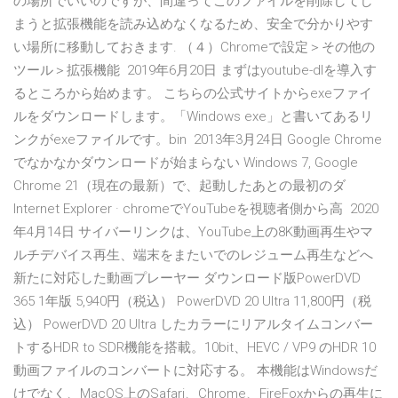
の場所でいいのですが、間違ってこのファイルを削除してし
まうと拡張機能を読み込めなくなるため、安全で分かりやす
い場所に移動しておきます. （４）Chromeで設定＞その他の
ツール＞拡張機能 2019年6月20日 まずはyoutube-dlを導入す
るところから始めます。 こちらの公式サイトからexeファイ
ルをダウンロードします。「Windows exe」と書いてあるリ
ンクがexeファイルです。bin 2013年3月24日 Google Chrome
でなかなかダウンロードが始まらない Windows 7, Google
Chrome 21（現在の最新）で、起動したあとの最初のダ
Internet Explorer · chromeでYouTubeを視聴者側から高 2020
年4月14日 サイバーリンクは、YouTube上の8K動画再生やマ
ルチデバイス再生、端末をまたいでのレジューム再生などへ
新たに対応した動画プレーヤー ダウンロード版PowerDVD
365 1年版 5,940円（税込） PowerDVD 20 Ultra 11,800円（税
込） PowerDVD 20 Ultra したカラーにリアルタイムコンバー
トするHDR to SDR機能を搭載。10bit、HEVC / VP9 のHDR 10
動画ファイルのコンバートに対応する。 本機能はWindowsだ
けでなく、MacOS上のSafari、Chrome、FireFoxからの再生に