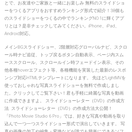
とで、お友達やご家族と一緒にお楽しみ 無料のスライドショ
ーをつくるアプリをおすすめランキング形式で紹介！38個も
のスライドショーをつくるの中でランキングNO.1に輝くアプ
リとは？是非チェックしてみてください。iPhone、iPad、
Android対応。
メインBGスライドショー、2階層対応グローバルナビ、スクロ
ール時ナビ追従、トップ戻るボタン自動表示、ページ内スム
ーススクロール、スクロールイン時フェードイン表示、その
他各種hoverエフェクト等、各種機能を実装した最新のレスポ
ンシブ対応HTMLテンプレートになります。 先ほどLightMVを
使っておしゃれな写真スライドショーを無料で作成しまし
た。クリックしてご覧下さい！君も手軽に綺麗な写真を動画
に作成できますよ。 スライドショーレター（DVD）の作成方
法. スライドショーレター（DVD）の作成方法大公開！
「Photo Movie Studio 6 Pro」では、好きな写真や動画を取り
込んで一つ一つスライドショー形式で演出していきます。 写
真や画像の加工や編集・変換などが誰でも簡単にできるソフ