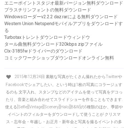
エニーポイントスタジオ最新バージョン無料ダウンロード
プラスチリンフォントの無料ダウンロード
Windowsローダーv2.2.2 daz.rarによる無料ダウンロード
Western Union Netspendモバイルアプリをダウンロードす
る
Turbotaxトレントダウンロードウィンドウ
タール曲無料ダウンロード320kbps zipファイル
Clx-3185fwドライバーのダウンロード
コミックワークショップダウンロードオンライン無料
2015年12月24日 素敵な写真がたくさん撮れたからTwitterや
Facebookでシェアしたい、という時は1枚の写真にコラージュす
るのも 文字入れ、スタンプなどのアイテムを使って写真をデコっ
たり、音楽と組み合わせてスライドショーを作ることもできます.
使える[Selfie][Vintage][Scenery][Halo][B&W]の5種類のほか、季節や
イベントのフィルターをダウンロードして使うことが クリスマ
ス・忘年会・年越し・お正月・新年会と写真を撮るイベントの多