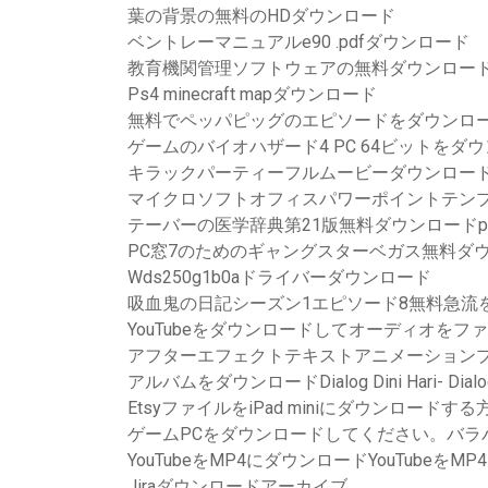
葉の背景の無料のHDダウンロード
ベントレーマニュアルe90 .pdfダウンロード
教育機関管理ソフトウェアの無料ダウンロー
Ps4 minecraft mapダウンロード
無料でペッパピッグのエピソードをダウンロ
ゲームのバイオハザード4 PC 64ビットをダ
キラックパーティーフルムービーダウンロー
マイクロソフトオフィスパワーポイントテン
テーバーの医学辞典第21版無料ダウンロードp
PC窓7のためのギャングスターベガス無料ダ
Wds250g1b0aドライバーダウンロード
吸血鬼の日記シーズン1エピソード8無料急流
YouTubeをダウンロードしてオーディオをフ
アフターエフェクトテキストアニメーション
アルバムをダウンロードDialog Dini Hari- Dialog Di
EtsyファイルをiPad miniにダウンロードする
ゲームPCをダウンロードしてください。バラパ
YouTubeをMP4にダウンロードYouTube
Jiraダウンロードアーカイブ