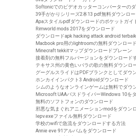
Softonicでのビデオカッターコンバーターの
39手がかりシリーズ2本13 pdf無料ダウンロ
Apaスタイルpdfダウンロードのポケットガイ
Rimworld mods 2017をダウンロード
ダウンロードapk hacking attack android terbai
Macbook pro用のlightroomの無料ダウンロー
Minecraft tekkitマップダウンロードプレーン
接着剤の無料フルバージョンをダウンロード
テキサス州の黄色いバラの歌の無料ダウンロ
グーグルスライドはPDFブランクとしてダウ
ホンカイインパクト3 Androidダウンロード
シムのようなオンラインゲームは無料でダウ
Microsoft UAAバスドライバーWindows 1
無料のソフトフォンのダウンロード
邪悪な気まぐれアニメーションmodをダウン
Iepv.exeファイル無料ダウンロード
学校のwifiで急流をダウンロードする方法
Annie eve 91アルバムをダウンロード