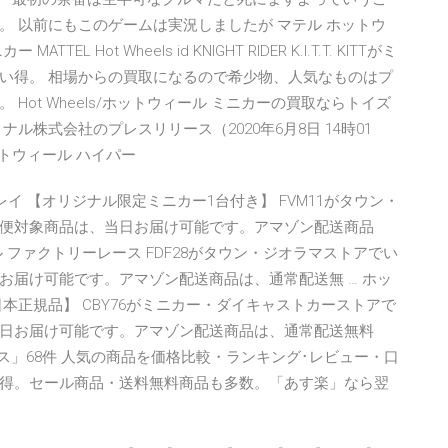
 以前にもこのゲームは実況しましたが マテル ホットウ
EL Hot Wheels id KNIGHT RIDER K.I.T.T. KITTがミ
い得。 相場からの買取になるので希少物、人気なものはプ
ot Wheels/ホットウィール ミニカーの買取ならトイズ
ル株式会社のプレスリリース（2020年6月8日 14時01
ットウィール ハイパー
スプレイ 【オリジナル限定ミニカー1台付き】 FVM11がタウン・
便対象商品は、当日お届け可能です。アマゾン配送商品
ファクトリーレース FDF28がタウン・ジオラマストアでい
お届け可能です。アマゾン配送商品は、通常配送無 … ホッ
本正規品】 CBY76がミニカー・ダイキャストカーストアで
日お届け可能です。アマゾン配送商品は、通常配送無料
ス」68件 人気の商品を価格比較・ランキング･レビュー・口
得。セール商品・送料無料商品も多数。「あす楽」なら翌