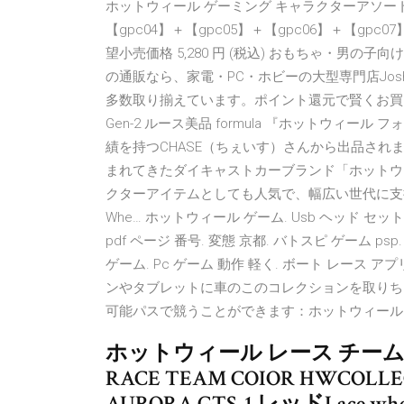
ホットウィール ゲーミング キャラクターアソート マ
【gpc04】＋【gpc05】＋【gpc06】＋【gpc07】
望小売価格 5,280 円 (税込) おもちゃ・男の子向
の通販なら、家電・PC・ホビーの大型専門店Joshi
多数取り揃えています。ポイント還元で賢くお買
Gen-2 ルース美品 formula 『ホットウィール フ
績を持つCHASE（ちぇいす）さんから出品されま
まれてきたダイキャストカーブランド「ホットウィー
クターアイテムとしても人気で、幅広い世代に支
Whe… ホットウィール ゲーム. Usb ヘッド セット 
pdf ページ 番号. 変態 京都. バトスピ ゲーム p
ゲーム. Pc ゲーム 動作 軽く. ボート レース ア
ンやタブレットに車のこのコレクションを取りち
可能パスで競うことができます：ホットウィール
ホットウィール レース チーム 
RACE TEAM COIOR HWCOLLEC
AURORA GTS-1 レッドLace 