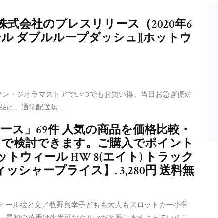
式会社のプレスリリース（2020年6
ィール ダブルループダッシュ][ホットウ
がタウン・ジオラマストアでいつでもお買い得。当日お急ぎ便対
品は、通常配送無 …
ース」69件 人気の商品を価格比較・
ミで検討できます。ご購入でポイント
トウィール HW 8(エイト) トラック
ィッシャープライス】. 3,280円 送料無
ウィール絵と文／牧野良幸子どもも大人もスロットカー小学
017 · 最初の茶番は生半可なクルマだと死にますよっていうこ