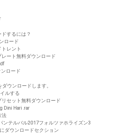
ド
ードするには？
ウンロード
ドトレント
プレート無料ダウンロード
df
ウンロード
をダウンロードします。
ァイルする
プリセット無料ダウンロード
ni Hari .rar
方法
ンテルバル2017フォルツァホライズン3
をMP4にダウンロードセクション