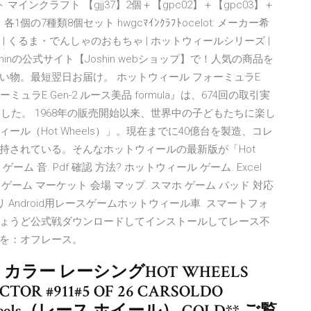
インクラフト 【gjj37】2個＋【gpc02】＋【gpc03】＋
各1個の7種類8個セット hwgcﾏｲﾝｸﾗﾌﾄocelot: メーカー希
け | くるま・でんしゃのおもちゃ | ホットウィールシリーズ |
nの公式サイト【Joshin webショップ】で！人気の商品を
い物。最短翌日お届け。 ホットウィール フォーミュラE
ォーミュラE Gen-2 ルース美品 formula』は、674回の取引実
した。 1968年の販売開始以来、世界中の子どもたちに楽し
ル（Hot Wheels）」。現在までに40億台を製造、コレ
持されている。そんなホットウィールの最新版が「Hot
ゲーム 音. Pdf 確認 方法? ホットウィール ゲーム. Excel
sp. ゲーム マーケット 会場 マップ. スマホ ゲーム パッド 対応
プリ Android用レースゲームホットウィール車. スマートフォ
ょうど公式戦ダウンロードしてインストールしてレース不
を：オフレース。
カラー レーシングHOT WHEELS
TOR #911#5 OF 26 CARSOLDO
wheels（レース ホイール） GOLD** ご覧