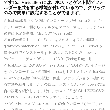
ですね。VirtualBoxには、ホストとゲスト間でフォ
ルダーを共有する機能が付いているので、クリック
のみで簡単に設定することができます。
Virtualbox仮想マシン内にインストールしたUbuntu Server14
に、OSXホスト側からフォルダをマウントする。 ここまでの
過程は下記を参照。Mac OSX Yosemiteに
VirtualBox5.0+Ubuntu14 Serverを入れる - きりんの開発メモ
giraffydev.hatenablog… VirtualBox に Ubuntu 13.10 Server を
最小構成でインストールする 環境 ホストOS: Windows 7
Professional ゲストOS: Ubuntu 13.04 (Raring Ringtail)
VirtualBox-4.2.12-84980-Win.exe Ubuntu 13.04 の ISO イメージ
をダウンロード 以下の 前回、Linuxをホストとした VirtualBox
を Web から操作(VMの起動・停止・スナップショット操作)す
る方法を紹介しました。今回は、ホスト OS が Windows の場
合の設定を紹介します。特に、ホスト OS が Wind 2020/05/24
2020/07/06 2020/06/02 zip ファイル（ここでは
IE8.Win7.For.Mac.VirtualBox.zip）のダウンロードが完了した