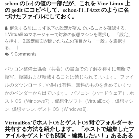
schon の [o:] の値の一部だが、これを Vine Linux 上
の gedit にコピペして、schon-F1_F4.txt のように名
づけたファイルにしておく。
解決する前に. まず以下の設定が済んでいることを確認する。
1.VirtualBoxマネージャーで対象の仮想マシンを選択し、「設定」
を押す。 2.設定画面が開いたら左の項目から「一般」を選択す
る。
9 Comments
パソコン整備士協会（共著）の書面での了解を得ずに無断で
複写、複製および転載することは禁じられて. います。 ファイ
ルのダウンロード . VMM は有料、無料のものを含めていくつ
かのベンダーから出ています。 パソコン（ハードウェア）. ホ
スト OS（Windows7）. 仮想化ソフト（VirtualBox）. 仮想マシ
ン. 仮想マシン. ゲスト OS（Windows8).
VirtualBoxでホストOSとゲストOS間でフォルダーを
共有する方法を紹介します。 「ホストで編集したフ
ァイルをゲストでも閲覧・編集したい！」あるある