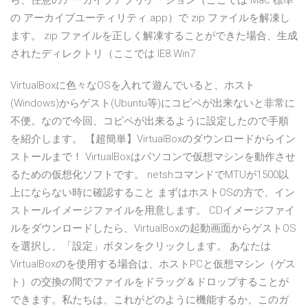
ら、任意のアーカイブアプリケーション（ここでは Mac 標準
の アーカイブユーティリティ.app）で zip ファイルを解凍し
ます。 zip ファイルを正しく解凍することができた場合、生成
されたディレクトリ（ここでは IE8.Win7
VirtualBoxに色々なOSを入れて遊んでいると、ホスト
(Windows)からゲスト(Ubuntu等)にコピペが出来ないと非常に
不便。なので今回、コピペが出来るように設定したので手順
を紹介します。 【超簡単】VirtualBoxのダウンロードからイン
ストールまで！ VirtualBoxはパソコンで仮想マシンを動作させ
るための仮想化ソフトです。 netshコマンドでMTUが1500以
上にならない時に確認すること まずはホストOSの方で、イン
ストールイメージファイルを用意します。 CDイメージファイ
ルをダウンロードしたら、VirtualBoxの起動画面からゲストOS
を選択し、「設定」ボタンをクリックします。 あなたは
VirtualBoxのを使用する場合は、ホストPCと仮想マシン（ゲス
ト）の交換の間でファイルをドラッグ＆ドロップすることが
できます。私たちは、これがどのように機能するか、このガ