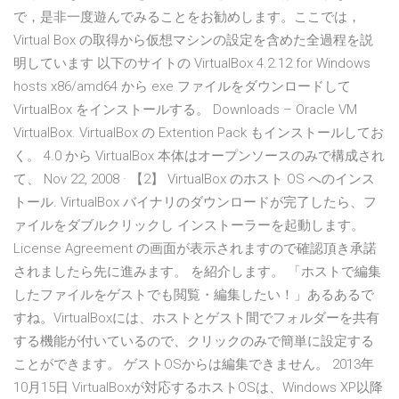
で，是非一度遊んでみることをお勧めします。ここでは，
Virtual Box の取得から仮想マシンの設定を含めた全過程を説
明しています 以下のサイトの VirtualBox 4.2.12 for Windows
hosts x86/amd64 から exe ファイルをダウンロードして
VirtualBox をインストールする。 Downloads – Oracle VM
VirtualBox. VirtualBox の Extention Pack もインストールしてお
く。 4.0 から VirtualBox 本体はオープンソースのみで構成され
て、 Nov 22, 2008 · 【2】 VirtualBox のホスト OS へのインス
トール. VirtualBox バイナリのダウンロードが完了したら、フ
ァイルをダブルクリックし インストーラーを起動します。
License Agreement の画面が表示されますので確認頂き承諾
されましたら先に進みます。 を紹介します。 「ホストで編集
したファイルをゲストでも閲覧・編集したい！」あるあるで
すね。VirtualBoxには、ホストとゲスト間でフォルダーを共有
する機能が付いているので、クリックのみで簡単に設定する
ことができます。 ゲストOSからは編集できません。 2013年
10月15日 VirtualBoxが対応するホストOSは、Windows XP以降