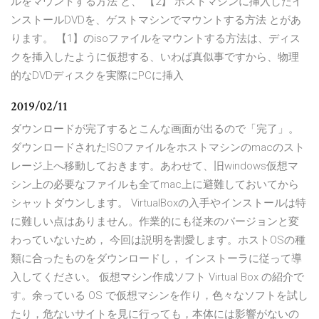
ルをマウントする方法 と、 【2】 ホストマシンに挿入したイ
ンストールDVDを、ゲストマシンでマウントする方法 とがあ
ります。 【1】のisoファイルをマウントする方法は、ディス
クを挿入したように仮想する、いわば真似事ですから、物理
的なDVDディスクを実際にPCに挿入
2019/02/11
ダウンロードが完了するとこんな画面が出るので「完了」。
ダウンロードされたISOファイルをホストマシンのmacのスト
レージ上へ移動しておきます。あわせて、旧windows仮想マ
シン上の必要なファイルも全てmac上に避難しておいてから
シャットダウンします。 VirtualBoxの入手やインストールは特
に難しい点はありません。作業的にも従来のバージョンと変
わっていないため， 今回は説明を割愛します。ホストOSの種
類に合ったものをダウンロードし， インストーラに従って導
入してください。 仮想マシン作成ソフト Virtual Box の紹介で
す。余っている OS で仮想マシンを作り，色々なソフトを試し
たり，危ないサイトを見に行っても，本体には影響がないの