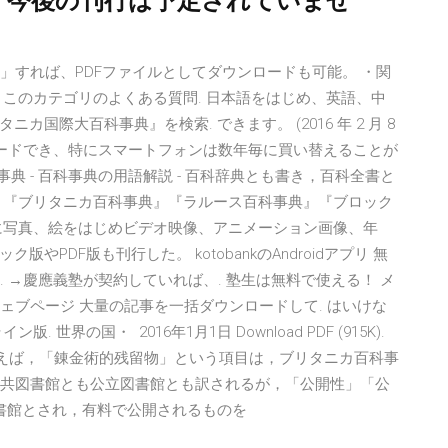
、今後の刊行は予定されていませ
印刷」すれば、PDFファイルとしてダウンロードも可能。 ・関
このカテゴリのよくある質問. 日本語をはじめ、英語、中
国際大百科事典』を検索. できます。 (2016 年 2 月 8
ロードでき、特にスマートフォンは数年毎に買い替えることが
典 - 百科事典の用語解説 - 百科辞典とも書き，百科全書と
，『ブリタニカ百科事典』『ラルース百科事典』『ブロック
に写真、絵をはじめビデオ映像、アニメーション画像、年
PDF版も刊行した。 kotobankのAndroidアプリ 無
. →慶應義塾が契約していれば、. 塾生は無料で使える！ メ
ウェブページ 大量の記事を一括ダウンロードして. はいけな
界の国・ 2016年1月1日 Download PDF (915K).
oad Meta たとえば，「錬金術的残留物」という項目は，ブリタニカ百科事
。 公共図書館とも公立図書館とも訳されるが，「公開性」「公
書館とされ，有料で公開されるものを