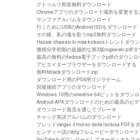
クトゥルフ和音無料ダウンロード
Chromeアプリのダウンロード場所を変更する
サンファアルバムをダウンロード
行くためにUSBのAndroid ISOをダウンロード
その後、私の魂を歌うmp3無料ダウンロード
Hazaar chaurasi ki maa kickassトレントダ
微積分学初期の超越的な第3版rogawski pdf
最高の無料のfedora電子ブックpdfのダウン
アビエイターブラウザーをダウンロードする
無料6blackダウンロードzip
ダウンロード用のPS4用ゴジラゲーム
回復接続アプリのダウンロード
Windows 10用のonedrive 64ビットをダウン
Android APKダウンロードのための最高の
ダウンロード急流を通してブレーキ
チャック英語アルバムのダウンロード
フレッドvargas il morso della reclusa P
ヒンディー語のbfgフルムービーダウンロード7
YouTubeをダウンロードしてオーディオをフ