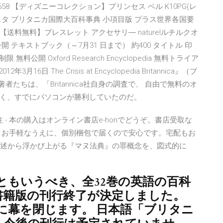
658 【ディズニーコレクション】プリンセス ベル K10PG(レ
ヴィスタ ブリタニカ国際大百科事典 小項目版 プラス世界各国要
mtb-s】,【送料無料】ブレスレット アクセサリ― naturelルチルクオ
料公開 テキストブック（～7月31 日まで） 約400 タイトル 印
 無料公開 Oxford Research Encyclopedia 無料トライア
日 The Crisis at Encyclopedia Britannica』（ブ
たちは、「Britannica社自身の調査で、 自由で無料のオ
く、すでにパソコンが勝利していたのだ。
瀬信之／訳注 - 本の購入はオンライン書店e-honでどうぞ。書店受取な
！お手軽なうえに、個別梱包で届くので安心です。宅配もお
記述から浮かび上がる『マヌ法典』の罪概念を、図式的に
詞ともいうべき、全32巻の英語の百科
annica"書籍版の刊行終了が決定しました。
歴史に幕を閉じます。 日本語「ブリタニ