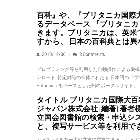
百科』や、『ブリタニカ国際
るデータベース 『ブリタニカ
きます。ブリタニカは、英米
すから、 日本の百科典とは
2013/12/06
8 Comments
プログラミング等を利用した自動操作による機械
ンロード; 特定雑誌の全体にわたる 日本語の『ブリタ
Britannica をベースとした知のポータルサイト。
タイトル ブリタニカ国際大百科
ジャパン株式会社 [編著] 著
立国会図書館の検索・申込シ
と、複写サービス等を利用で
PDFファイルを一太郎文書に変換できる、PDFソ