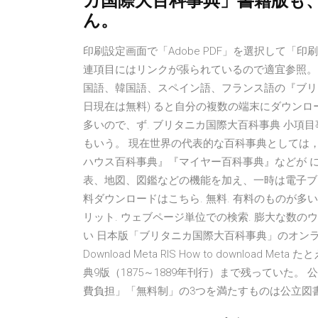
カ国際大百科事典」書籍版も
ん。
印刷設定画面で「Adobe PDF」を選択して「
連項目にはリンクが張られているので適宜参照。 
国語、韓国語、スペイン語、フランス語の『ブリタニカ
日現在は無料) ると自分の複数の端末にダウン
多いので、ず. ブリタニカ国際大百科事典 小項目事
もいう。 現在世界の代表的な百科事典としては
ハウス百科事典』『マイヤー百科事典』などが 
表、地図、図鑑などの機能を加え、一時は電子ブック版や
料ダウンロードはこちら. 無料. 有料のものが多い
リット. ウェブページ単位での検索. 膨大な数の
い 日本版「ブリタニカ国際大百科事典」のオンライン版. 世
Download Meta RIS How to downl
典9版（1875～1889年刊行）まで残っていた
費負担」「無料制」の3つを満たすものは公立図