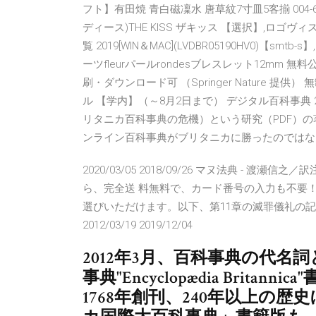
フト】有田焼 青白磁凜水 唐草紋7寸皿5客揃 004-
ディース)THE KISS ザキッス 【選択】,ロゴ
覧 2019[WIN＆MAC](LVDBR05190HV0)【s
ーツfleurパールrondesブレスレット12mm 無
刷・ダウンロード可 （Springer Nature 提供） 無制限
ル 【学内】（～8月2日まで） デジタル百科事典 2012年3月16
リタニカ百科事典の危機）という研究（PDF）の著者
ンライン百科事典がブリタニカに勝ったのではな
2020/03/05 2018/09/26 マヌ法典 - 渡
ら、完全送 料無料で、カード番号の入力も不要
選びいただけます。以下、第11章の滅罪儀礼の
2012/03/19 2019/12/04
2012年3月、百科事典の代名
事典"Encyclopædia Brit
1768年創刊、240年以上の