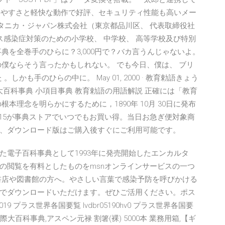
使いやすさと軽快な動作で好評、セキュリティ性能も高いメー
0」 ブリタニカ・ジャパン株式会社（東京都品川区、 代表取締役社
ス感染症対策のための小学校、 中学校、 高等学校及び特別
典を全巻手のひらに？3,000円で？バカ言うんじゃないよ。
僕ならそう言ったかもしれない。 でも今日、僕は、 ブリ
しかも手のひらの中に。 May 01, 2000 · 教育勅語きょう
大百科事典 小項目事典 教育勅語の用語解説 正確には「教育
本理念を明らかにするために，1890年 10月 30日に発布
2015が事典ストアでいつでもお買い得。当日お急ぎ便対象商
、ダウンロード版はご購入後すぐにご利用可能です。
た電子百科事典として1993年に発売開始したエンカルタ
の閲覧を有料としたものをmsnオンラインサービスの一つ
書店や図書館の方へ。やさしい言葉で感染予防を呼びかける
でダウンロードいただけます。ぜひご活用ください。ポス
9 プラス世界各国要覧 lvdbr05190hv0 プラス世界各国要
大百科事典,アスペン元禄 割箸(裸) 5000本 業務用箱,【ギ