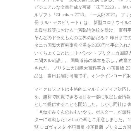
ビジュアルな文書作成が可能「花子2020」。
ルソフト「Shuriken 2018」「一太郎202
長 サル・デスピリート）は、 新型コロナウイル
支援学校等における一斉臨時休校を受け、 百科事
そんなのドラえもんの世界の話だろ？ 昨日までの
タニカ国際大百科事典全巻を2,800円で手に入れた 。
いくちょくごとは コトバンク ~ ブリタニカ国際
ニ関スル勅語」。 国民道徳の基本を示し，教育の根
された。 ブリタニカ国際大百科事典 小項目版 
品は、当日お届け可能です。オンラインコード版
マイクロソフトは本格的にマルチメディア対応し
を、無料で閲覧できる項目を一部に限定し全情報
として提供することも開始した。しかし同社は 
「＃ねずみくんのおもいやり。ポスター」が無料
ターに連動したTwitter企画もご用意しました。 201
覧 ロゴヴィスタ 小項目版 小項目版 ブリタニカ国際