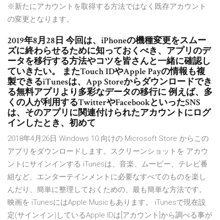
※新たにアカウントを取得する方法ではなく既存アカウント
の変更となります。
2019年8月28日 今回は、iPhoneの機種変更をスムー
ズに終わらせるために知っておくべき、アプリのデ
ータを移行する方法やコツを皆さんと一緒に確認し
ていきたい。 またTouch IDやApple Payの情報も複
製できるiTunesは、App Storeからダウンロードでき
る無料アプリより多彩なデータの移行に 例えば、多
くの人が利用するTwitterやFacebookといったSNS
は、そのアプリに関連付けられたアカウントにログ
インしたとき、初めて
2018年4月26日 Windows 10 向けの Microsoft Store からこの
アプリをダウンロードします。スクリーンショットを アカウ
ントにサインインする iTunesは、音楽、ムービー、テレビ番
組など、エンターテインメントに必要なすべてのものを楽し
んだり、簡単に整理しておくための、最も簡単な方法です。
映画を iTunesにはApple Musicもあります。 iTunesで現在設
定(サインイン)しているApple IDは[アカウント]から調べる事が