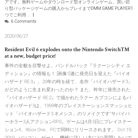
アです。無料ゲームやダウンロード型オンラインゲーム、買い切
り型パッケージゲームの購入からプレイまでDMM GAME PLAYER1
つでご利用 …
6 Comments
2020/06/27
Resident Evil 6 explodes onto the Nintendo Switch™
at a new, budget price!
事件の全貌を目撃せよ。バンドルパック『ラクーンシティ エ
ディション』の情報も！ [画像1]遂に発売日を迎えた『バイオ
ハザード RE:3』。20年の時を経て、名作「バイオハザード3」
がどのように生まれ変わったのか？ また、昨年に発売された
『バイオハザード RE:2』で描かれたラクー カプコンによるバ
イオハザード3は、1999年のプレイステーションスマッシュヒ
ット「バイオハザード3:ネメシス」のリメイクです"サバイバ
ーホラー3人アクションRPG。ゲームは4月3日にプレイステー
ション4、Xbox One、PCで同時にリリースされます。 Oct 19,
2019 · パソコン、ゲーム、機械に詳しい方に3つ質問したいで