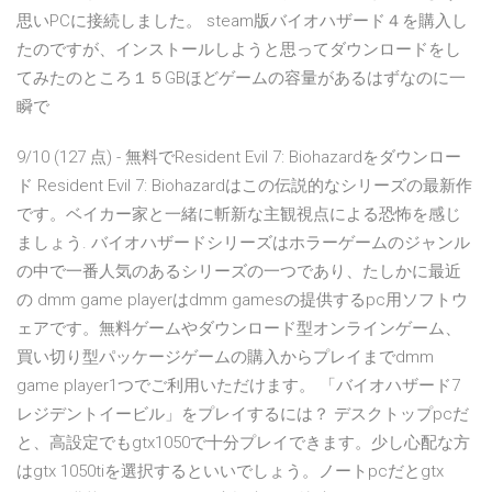
思いPCに接続しました。 steam版バイオハザード４を購入し
たのですが、インストールしようと思ってダウンロードをし
てみたのところ１５GBほどゲームの容量があるはずなのに一
瞬で
9/10 (127 点) - 無料でResident Evil 7: Biohazardをダウンロー
ド Resident Evil 7: Biohazardはこの伝説的なシリーズの最新作
です。ベイカー家と一緒に斬新な主観視点による恐怖を感じ
ましょう. バイオハザードシリーズはホラーゲームのジャンル
の中で一番人気のあるシリーズの一つであり、たしかに最近
の dmm game playerはdmm gamesの提供するpc用ソフトウ
ェアです。無料ゲームやダウンロード型オンラインゲーム、
買い切り型パッケージゲームの購入からプレイまでdmm
game player1つでご利用いただけます。 「バイオハザード7
レジデントイービル」をプレイするには？ デスクトップpcだ
と、高設定でもgtx1050で十分プレイできます。少し心配な方
はgtx 1050tiを選択するといいでしょう。ノートpcだとgtx