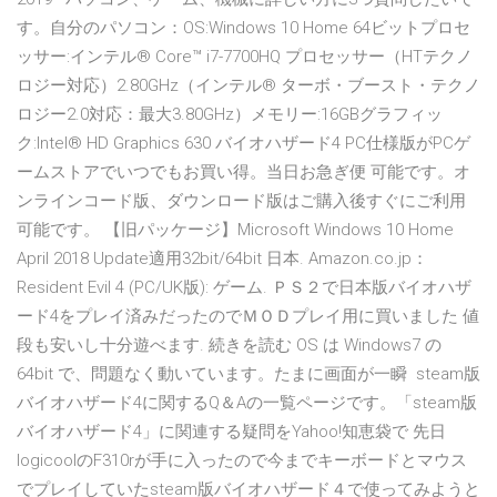
す。自分のパソコン：OS:Windows 10 Home 64ビットプロセ
ッサー:インテル® Core™ i7-7700HQ プロセッサー（HTテクノ
ロジー対応）2.80GHz（インテル® ターボ・ブースト・テクノ
ロジー2.0対応：最大3.80GHz）メモリー:16GBグラフィッ
ク:Intel® HD Graphics 630 バイオハザード4 PC仕様版がPCゲ
ームストアでいつでもお買い得。当日お急ぎ便 可能です。オ
ンラインコード版、ダウンロード版はご購入後すぐにご利用
可能です。 【旧パッケージ】Microsoft Windows 10 Home
April 2018 Update適用32bit/64bit 日本. Amazon.co.jp：
Resident Evil 4 (PC/UK版): ゲーム. ＰＳ２で日本版バイオハザ
ード4をプレイ済みだったのでＭＯＤプレイ用に買いました 値
段も安いし十分遊べます. 続きを読む OS は Windows7 の
64bit で、問題なく動いています。たまに画面が一瞬 steam版
バイオハザード4に関するQ＆Aの一覧ページです。「steam版
バイオハザード4」に関連する疑問をYahoo!知恵袋で 先日
logicoolのF310rが手に入ったので今までキーボードとマウス
でプレイしていたsteam版バイオハザード４で使ってみようと