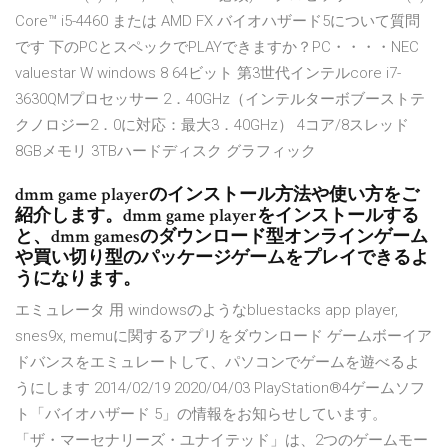
Core™ i5-4460 または AMD FX バイオハザード5について質問
です 下のPCとスペックでPLAYできますか？PC・・・・NEC
valuestar W windows 8 64ビット 第3世代インテルcore i7-
3630QMプロセッサー 2．40GHz（インテルターボブーストテ
クノロジー2．0に対応：最大3．40GHz） 4コア/8スレッド
8GBメモリ 3TBハードディスク グラフィック
dmm game playerのインストール方法や使い方をご
紹介します。dmm game playerをインストールする
と、dmm gamesのダウンロード型オンラインゲーム
や買い切り型のパッケージゲームをプレイできるよ
うになります。
エミュレータ 用 windowsのようなbluestacks app player,
snes9x, memuに関するアプリをダウンロード ゲームボーイア
ドバンスをエミュレートして、パソコンでゲームを遊べるよ
うにします 2014/02/19 2020/04/03 PlayStation®4ゲームソフ
ト「バイオハザード 5」の情報をお知らせしています。
「ザ・マーセナリーズ・ユナイテッド」は、2つのゲームモー