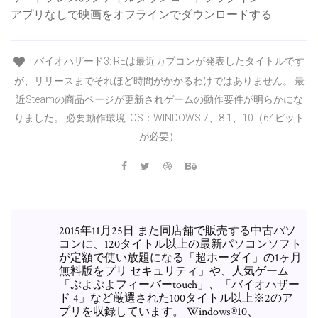
アプリなしで映画をオフラインでダウンロードする
バイオハザード3: REは最近カプコンが発表したタイトルです
が、リリースまでそれほど時間がかかるわけではありません。 最
近Steamの商品ページが更新されゲームの動作要件が明らかにな
りました。 必要動作環境. OS：WINDOWS 7、8.1、10（64ビット
が必要）
2015年11月25日 また同店舗で販売する中古パソ
コンに、120タイトル以上の最新パソコンソフト
が定額で使い放題になる「超ホーダイ」の1ヶ月
無料版をプリ セキュリティ」や、人気ゲーム
「ぷよぷよフィーバーtouch」、「バイオハザー
ド 4」など厳選された100タイトル以上※2のア
プリを収録しています。 Windows®10、