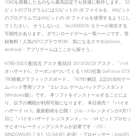
1060を搭載したものなら最高設定でも快適に動作します。 32
ビットのプログラムには32ビットの dll ファイルを、64ビット
のプログラムでは64ビットの dll ファイルを使用するようにし
てください。 そうしないと、0xc000007b エラーが発生する
可能性があります。 ダウンロードゲーム一覧ページです。登
録無料！人気のPC(ブラウザ)や、気になるスマホ(iphone、
android)・アプリゲームはここから探そう。
N780-3GD5 配信元 アスク 配信日 2013/05/23 アスク，「バイ
オハザード6」クーポンがついてくる！MSI社製 GeForce GTX
780搭載グラフィックスボード，「N780 解説. 上記の当社ゲー
ムパッド専用ソフト「エレコム ゲームパッドアシスタント
(Windows版)」です。 本ソフトをインストールすることによ
り、以下の機能が利用可能になります。 本日発売！『バイオ
ハザード re:3』最新動画を公開！ ジル・バレンタインが4月17
日に『バイオハザード レジスタンス』へ ・64 ビットプロセッ
サとオペレーティングシステムが必要です ・OS：
WINDOWS(R) 7, 8.1, 10 (64-BIT 必須) ・プロセッサー：Intel(R)